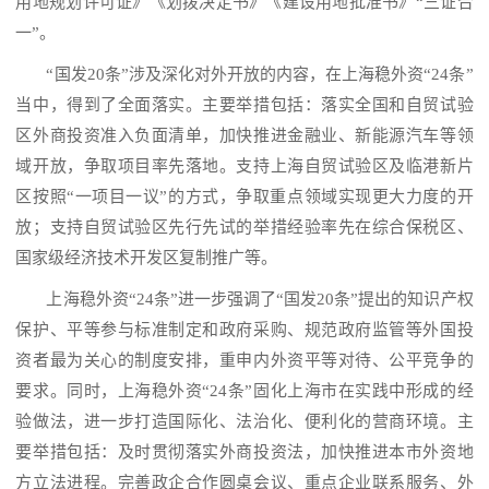
用地规划许可证》《划拨决定书》《建设用地批准书》“三证合
一”。
“国发20条”涉及深化对外开放的内容，在上海稳外资“24条”
当中，得到了全面落实。主要举措包括：落实全国和自贸试验
区外商投资准入负面清单，加快推进金融业、新能源汽车等领
域开放，争取项目率先落地。支持上海自贸试验区及临港新片
区按照“一项目一议”的方式，争取重点领域实现更大力度的开
放；支持自贸试验区先行先试的举措经验率先在综合保税区、
国家级经济技术开发区复制推广等。
上海稳外资
“24条”进一步强调了“国发20条”提出的知识产权
保护、平等参与标准制定和政府采购、规范政府监管等外国投
资者最为关心的制度安排，重申内外资平等对待、公平竞争的
要求。同时，上海稳外资“24条”固化上海市在实践中形成的经
验做法，进一步打造国际化、法治化、便利化的营商环境。主
要举措包括：及时贯彻落实外商投资法，加快推进本市外资地
方立法进程。完善政企合作圆桌会议、重点企业联系服务、外