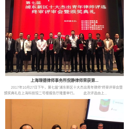
上海理德律师事务所倪静律师荣获第...
2017年10月27日下午，第七届“浦东新区十大杰出青年律师”终审评审会暨
颁奖典礼在上海科技馆二号楼报告厅隆重举行。 此次评选由上...