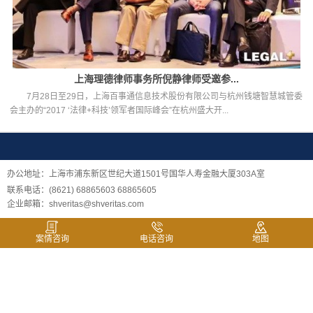
上海理德律师事务所倪静律师受邀参...
7月28日至29日，上海百事通信息技术股份有限公司与杭州钱塘智慧城管委
会主办的“2017 ‘法律+科技’领军者国际峰会”在杭州盛大开...
办公地址：上海市浦东新区世纪大道1501号国华人寿金融大厦303A室
联系电话：(8621) 68865603 68865605
企业邮箱：shveritas@shveritas.com
案情咨询
电话咨询
地图