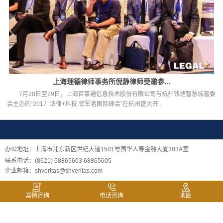
上海理德律师事务所倪静律师受邀参...
7月28日至29日，上海百事通信息技术股份有限公司与杭州钱塘智慧城管委
会主办的“2017 ‘法律+科技’领军者国际峰会”在杭州盛大开...
办公地址：上海市浦东新区世纪大道1501号国华人寿金融大厦303A室
联系电话：(8621) 68865603 68865605
企业邮箱：shveritas@shveritas.com
案情咨询
电话咨询
地图