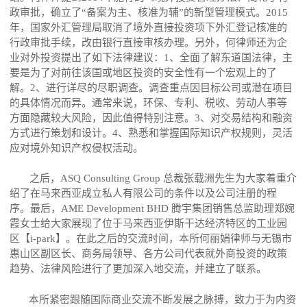
政审批，确立了“备案为主、核准为辅”的新型管理模式。2015
年，国家外汇管理局取消了境外直接投资项下外汇登记核准的
行政审批手续，改由银行直接审核办理。另外，何律师还为企
业对外投资提出了如下法律建议：1、全面了解东道国法律，主
要是为了对前往该国或地区投资的安全性有一个宏观上的了
解。2、进行详尽的尽职调查。调查重点因目标公司或潜在项目
的具体情况而异。通常来说，环保、专利、税收、劳动人事等
方面隐藏较大风险，因此值得特别注意。3、对交易结构和融资
方式进行策划和设计。4、熟悉和掌握国际知识产权规则，灵活
应对境外知识产权侵权活动。
之后，ASQ Consulting Group 总裁张载洲先
⽣
为大家着重介
绍了在马来西亚成立私人有限公司的条件以及公司注册的程
序。最后，AME Development BHD 腾宇集团销售总监助理郑婉
霞
⼥⼠
给大家展现了位于马来西亚伊斯干达经济特区的工业园
区【i-park】。在此之后的交流时间，本所何丽娟律师与无锡市
惠山区副区长、商务局领导、各方公司代表就外商投资的政策
趋势、法律风险进行了更加深入地交流，并建立了联系。
本所紧密跟随国际商业交流不断发展之脉搏，致力于为内资