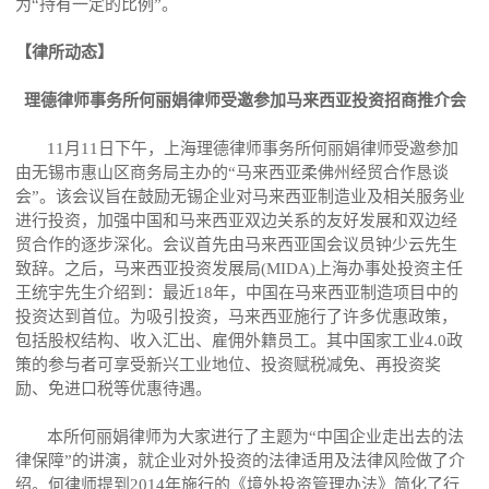
为“持有一定的比例”。
【律所动态】
理德律师事务所何丽娟律师受邀参加马来西亚投资招商推介会
11月11日下午，上海理德律师事务所何丽娟律师受邀参加
由
⽆
锡市惠
⼭
区商务局主办的“马来西亚柔佛州经贸合作恳谈
会”。该会议旨在鼓励无锡企业对马来西亚制造业及相关服务业
进行投资，加强中国和马来西亚双边关系的友好发展和双边经
贸合作的逐步深化。会议首先由马来西亚国会议员钟少云先
⽣
致辞。之后，马来西亚投资发展局(MIDA)上海办事处投资主任
王统宇先
⽣
介绍到：最近18年，中国在马来西亚制造项目中的
投资达到首位。为吸引投资，马来西亚施行了许多优惠政策，
包括股权结构、收入汇出、雇佣外籍员工。其中国家工业4.0政
策的参与者可享受新兴工业地位、投资赋税减免、再投资奖
励、免进口税等优惠待遇。
本所何丽娟律师为大家进行了主题为“中国企业走出去的法
律保障”的讲演，就企业对外投资的法律适用及法律风险做了介
绍。何律师提到2014年施行的《境外投资管理办法》简化了行