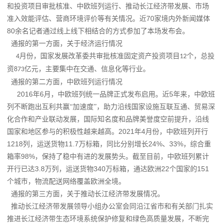
和投资项目审批核准、中欧班列运行、推动长江经济带发展、市场
70
准入效能评估、营商环境评价等有关情况。近
家境内外新闻媒体
80
余名记者通过线上线下相结合的方式参加了本场发布会。
通报的第一方面，关于经济运行情况
月份，
国家发展改革委
共审批核准固定资产投资项目
个，总投
4
12
资
亿元，主要集中在交通、信息化等行业。
873
通报的第二方面，中欧班列运行情况
2016
6
5
年
月，中欧班列统一品牌正式发布启用。近
年来，中欧班
列不断跑出互利共赢“加速度”，助力沿线国家设施互联互通、贸易深
化合作和产业联动发展，国际知名度和品牌美誉度空前提升，沿线
2021
4
国家和地区参与的积极性越来越高。
年
月份，中欧班列开行
1218
11.7
24%
33%
列，运送货物
万标箱，同比分别增长
、
，综合重
98%
箱率
，保持了稳中有进的发展势头。截至目前，中欧班列累计
3.8
340
22
151
开行已达
万列，运送货物
万标箱，通达欧洲
个国家的
个城市，物流配送网络覆盖欧洲全境。
通报的第三方面，关于推动长江经济带发展情况。
推动长江经济带发展领导小组办公室会同沿江省市和有关部门扎实
推进长江经济带生态环境系统保护修复和绿色高质量发展，不断完