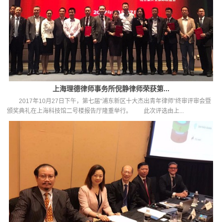
上海理德律师事务所倪静律师荣获第...
2017年10月27日下午，第七届“浦东新区十大杰出青年律师”终审评审会暨
颁奖典礼在上海科技馆二号楼报告厅隆重举行。 此次评选由上...