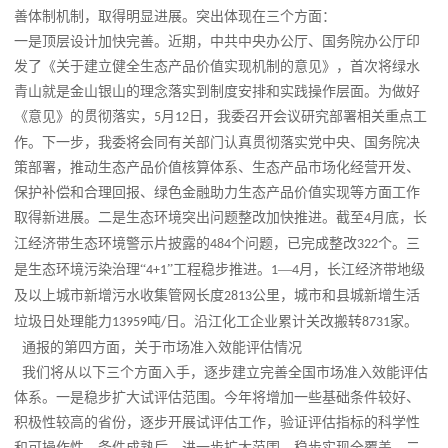
善体制机制，取得明显进展。突出体现在三个方面：
一是顶层设计加快完善。近期，中共中央办公厅、国务院办公厅印
发了《关于建立健全生态产品价值实现机制的意见》，首次将绿水
青山就是金山银山的理念落实到制度安排和实践操作层面。为做好
《意见》的贯彻落实，
月
日，我委召开会议研究部署相关重点工
5
12
作。下一步，我委将会同有关部门认真贯彻落实党中央、国务院决
策部署，推动生态产品价值核算体系、生态产品市场化经营开发、
保护补偿和合理回报、绿色金融助力生态产品价值实现等方面工作
取得新进展。
二是生态环境突出问题整改加快推进。截至
月底，长
4
江经济带生态环境警示片披露的
个问题，已完成整改
个。
三
484
322
是生态环境污染治理“
”工程稳步推进。
—
月，长江经济带地级
4+1
1
4
及以上城市新增污水收集管网长度
公里，城市和县城新增生活
2813
垃圾日处理能力
吨
日。沿江化工企业累计关改搬转
家。
13959
/
8731
通报的第四方面，关于市场准入效能评估情况
我们将从以下三个方面入手，逐步建立完善全国市场准入效能评估
体系。
一是稳步扩大试评估范围。今年将增加一些基础条件较好、
积极性较高的省份，逐步开展试评估工作，验证评估指标的科学性
和可操作性。条件成熟后，进一步扩大范围，稳步实现全覆盖。
二