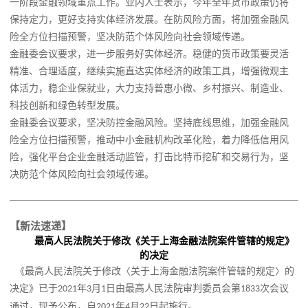
一阶段金融领域重点工作。业内人士表示，今年全年货币政策仍将
保持定力，更好支持实体经济发展。在防风险方面，将加强金融风
险全方位扫描预警，坚决防范个体风险向社会领域传递。
金融委会议要求，进一步服务好实体经济。稳健的货币政策要灵活
精准、合理适度，继续实施直达实体经济的政策工具，增强微观主
体活力，稳企业保就业，大力支持普惠小微、乡村振兴、制造业、
科技创新和绿色转型发展。
金融委会议要求，坚决防控金融风险。坚持底线思维，加强金融风
险全方位扫描预警，推动中小金融机构改革化险，着力降低信用风
险，强化平台企业金融活动监管，打击比特币挖矿和交易行为，坚
决防范个体风险向社会领域传递。
【新法速递】
最高人民法院关于修改《关于上海金融法院案件管辖的规定》
的决定
《最高人民法院关于修改〈关于上海金融法院案件管辖的规定〉的
决定》已于
年
月
日由最高人民法院审判委员会第
次会议
2021
3
1
1833
通过，现予公布，自
年
月
日起施行。
2021
4
22